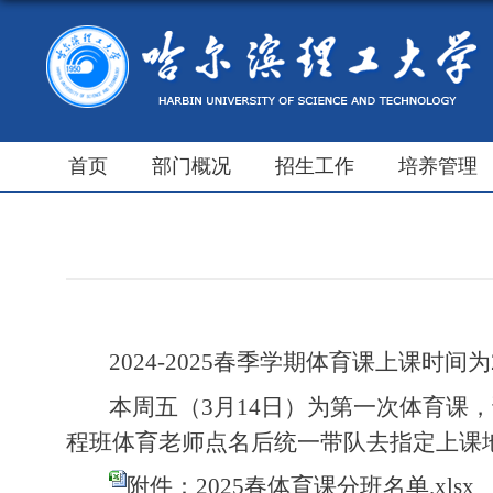
首页
部门概况
招生工作
培养管理
202
4
-202
5
春季学期体育课上课时间为
本周五（3月1
4
日）为第一次体育课，
程班体育老师点名后统一带队去指定上课
附件：2025春体育课分班名单.xlsx