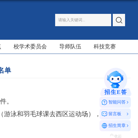
点
校学术委员会
导师队伍
科技竞赛
名单
招生E答
附件。
智能问答
（游泳和羽毛球课去西区运动场），等待各课
留言板
招生简章
收起