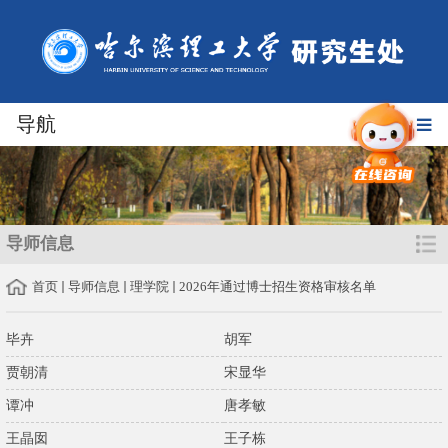
导航
导师信息
首页
导师信息
理学院
2026年通过博士招生资格审核名单
毕卉
胡军
贾朝清
宋显华
谭冲
唐孝敏
王晶囡
王子栋